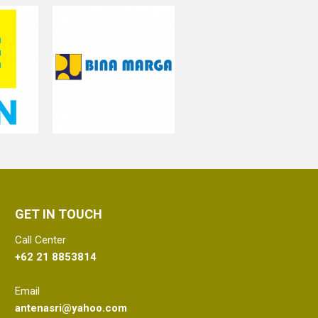
GET IN TOUCH
Call Center
+62 21 8853814
Email
antenasri@yahoo.com