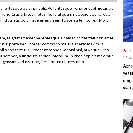
ellentesque pulvinar velit. Pellentesque hendrerit vel metus at
m nunc. Cras a lacus metus. Nulla aliquam nec odio ac pharetra.
an id cursus dolor, at eleifend sem. Fusce eu tempor ex. Morbi
am, feugiat sit amet pellentesque sit amet, consectetur sit amet
tur nisl porta sed. Integer commodo mauris at erat maximus
mollis consectetur. Praesent consequat nisl nisl, at varius urna
Beri
 semper, a tincidunt sapien interdum. In vitae sapien maximus,
14 J
 dignissim sed nisl non, fermentum ultrices nibh.
Aenea
vesti
magna
diam,