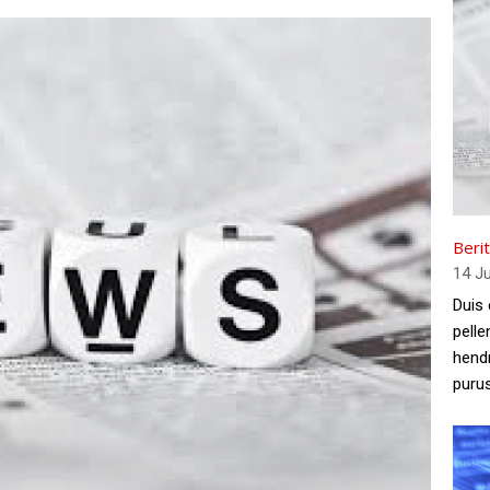
Beri
14 J
Duis 
pelle
hendr
purus