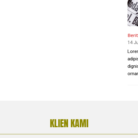
Beri
14 J
Lore
adipi
digni
ornar
KLIEN KAMI