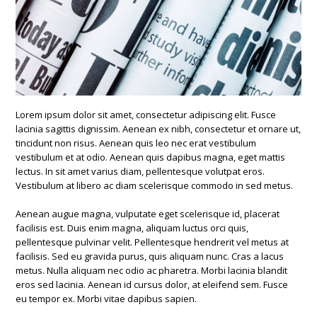
Lorem ipsum dolor sit amet, consectetur adipiscing elit. Fusce
lacinia sagittis dignissim. Aenean ex nibh, consectetur et ornare ut,
tincidunt non risus. Aenean quis leo nec erat vestibulum
vestibulum et at odio. Aenean quis dapibus magna, eget mattis
lectus. In sit amet varius diam, pellentesque volutpat eros.
Vestibulum at libero ac diam scelerisque commodo in sed metus.
Aenean augue magna, vulputate eget scelerisque id, placerat
facilisis est. Duis enim magna, aliquam luctus orci quis,
pellentesque pulvinar velit. Pellentesque hendrerit vel metus at
facilisis. Sed eu gravida purus, quis aliquam nunc. Cras a lacus
metus. Nulla aliquam nec odio ac pharetra. Morbi lacinia blandit
eros sed lacinia. Aenean id cursus dolor, at eleifend sem. Fusce
eu tempor ex. Morbi vitae dapibus sapien.